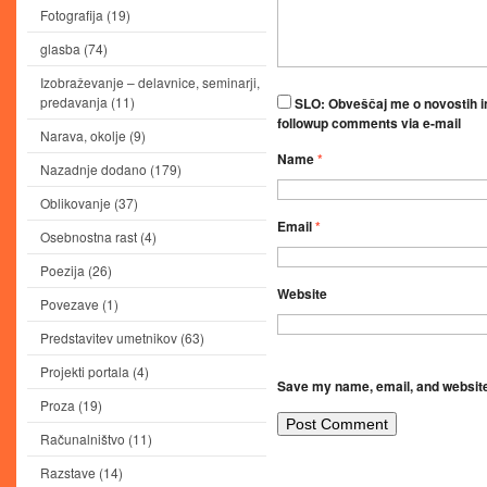
Fotografija
(19)
glasba
(74)
Izobraževanje – delavnice, seminarji,
predavanja
(11)
SLO: Obveščaj me o novostih in
followup comments via e-mail
Narava, okolje
(9)
Name
*
Nazadnje dodano
(179)
Oblikovanje
(37)
Email
*
Osebnostna rast
(4)
Poezija
(26)
Website
Povezave
(1)
Predstavitev umetnikov
(63)
Projekti portala
(4)
Save my name, email, and website 
Proza
(19)
Računalništvo
(11)
Razstave
(14)