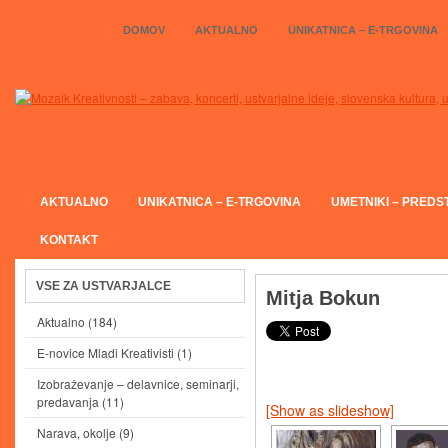
DOMOV
AKTUALNO
UNIKATNICA – E-TRGOVINA
AKTUALNO
UNIKATNICA – E-TRGOVINA
UMETNIKI – PREDS
KONTAKT
VSE ZA USTVARJALCE
Mitja Bokun
Aktualno
(184)
E-novice Mladi Kreativisti
(1)
Izobraževanje – delavnice, seminarji,
predavanja
(11)
[Show as slideshow]
Narava, okolje
(9)