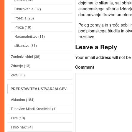
dojemanje slikanja, saj obis
akademskega slikarja Izidorj
Oblikovanje
(37)
doumevanje likovne umetnos
Poezija
(26)
Poleg zdravja in sreče sebi i
Proza
(19)
podiplomskega študija in otv
Računalništvo
(11)
razstave.
Leave a Reply
slikarstvo
(31)
Zanimivi videi
(38)
Your email address will not be
Zdravje
(13)
Comment
Živali
(3)
PREDSTAVITEV USTVARJALCEV
Aktualno
(184)
E-novice Mladi Kreativisti
(1)
Film
(10)
Fimo nakit
(4)