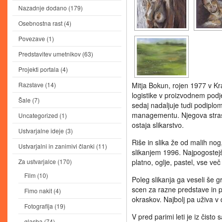
Nazadnje dodano
(179)
Osebnostna rast
(4)
Povezave
(1)
Predstavitev umetnikov
(63)
Projekti portala
(4)
Razstave
(14)
Mitja Bokun, rojen 1977 v Kr
logistike v proizvodnem podjet
Šale
(7)
sedaj nadaljuje tudi podiploms
managementu. Njegova strast
Uncategorized
(1)
ostaja slikarstvo.
Ustvarjalne ideje
(3)
Riše in slika že od malih nog,
Ustvarjalni in zanimivi članki
(11)
slikanjem 1996. Najpogostejše
Za ustvarjalce
(170)
platno, oglje, pastel, vse ve
Film
(10)
Poleg slikanja ga veseli še g
scen za razne predstave in pr
Fimo nakit
(4)
okraskov. Najbolj pa uživa v 
Fotografija
(19)
V pred parimi leti je iz čisto
glasba
(74)