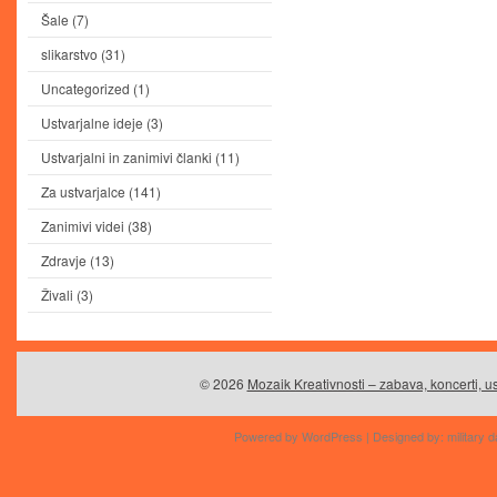
Šale
(7)
slikarstvo
(31)
Uncategorized
(1)
Ustvarjalne ideje
(3)
Ustvarjalni in zanimivi članki
(11)
Za ustvarjalce
(141)
Zanimivi videi
(38)
Zdravje
(13)
Živali
(3)
© 2026
Mozaik Kreativnosti – zabava, koncerti, us
Powered by
WordPress
| Designed by:
military d