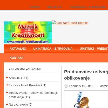
DOMOV
AKTUALNO
UNIKATNICA – E-TRGOVINA
AKTUALNO
UNIKATNICA – E-TRGOVINA
UMETNIKI – PREDS
KONTAKT
VSE ZA USTVARJALCE
Predstavitev ustvar
Aktualno
(184)
oblikovanje
E-novice Mladi Kreativisti
(1)
February 19, 2013
admi
Izobraževanje – delavnice, seminarji,
predavanja
(11)
Narava, okolje
(9)