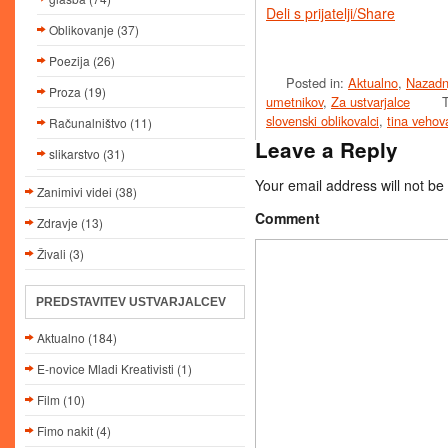
Deli s prijatelji/Share
Oblikovanje
(37)
Poezija
(26)
Posted in:
Aktualno
,
Nazadn
Proza
(19)
umetnikov
,
Za ustvarjalce
slovenski oblikovalci
,
tina vehov
Računalništvo
(11)
Leave a Reply
slikarstvo
(31)
Your email address will not be
Zanimivi videi
(38)
Comment
Zdravje
(13)
Živali
(3)
PREDSTAVITEV USTVARJALCEV
Aktualno
(184)
E-novice Mladi Kreativisti
(1)
Film
(10)
Fimo nakit
(4)