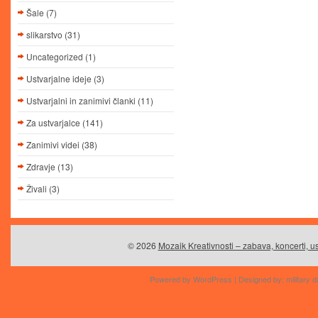
Šale
(7)
slikarstvo
(31)
Uncategorized
(1)
Ustvarjalne ideje
(3)
Ustvarjalni in zanimivi članki
(11)
Za ustvarjalce
(141)
Zanimivi videi
(38)
Zdravje
(13)
Živali
(3)
© 2026
Mozaik Kreativnosti – zabava, koncerti, us
Powered by
WordPress
| Designed by:
military d