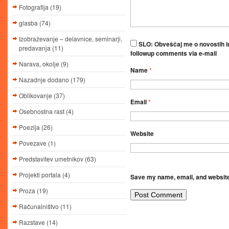
Fotografija
(19)
glasba
(74)
Izobraževanje – delavnice, seminarji,
SLO: Obveščaj me o novostih in
predavanja
(11)
followup comments via e-mail
Narava, okolje
(9)
Name
*
Nazadnje dodano
(179)
Oblikovanje
(37)
Email
*
Osebnostna rast
(4)
Poezija
(26)
Website
Povezave
(1)
Predstavitev umetnikov
(63)
Projekti portala
(4)
Save my name, email, and website 
Proza
(19)
Računalništvo
(11)
Razstave
(14)