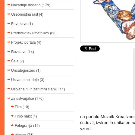
Nazadnje dodano
(179)
Osebnostna rast
(4)
Povezave
(1)
Predstavitev umetnikov
(63)
Projekti portala
(4)
Razstave
(14)
Šale
(7)
Uncategorized
(1)
Ustvarjalne ideje
(3)
Ustvarjalni in zanimivi članki
(11)
Za ustvarjalce
(170)
Film
(10)
Fimo nakit
(4)
na portalu Mozaik Kreativnost
čudovit, izviren in unikaten n
Fotografija
(19)
vzorci.
glasba
(74)